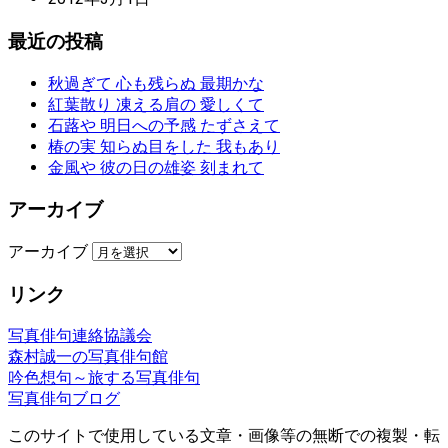
最近の投稿
秋過ぎて 心も残らぬ 最期かな
紅葉散り 凍える肩の 愛しくて
石蕗や 明日への予感 たずさえて
椿の実 知らぬ目をした 我もあり
金風や 彼の日の雄姿 刻まれて
アーカイブ
アーカイブ
リンク
写真俳句連絡協議会
森村誠一の写真俳句館
吟色想句～旅する写真俳句
写真俳句ブログ
このサイトで使用している文章・画像等の無断での複製・転