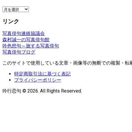
ア
ー
リンク
カ
イ
写真俳句連絡協議会
ブ
森村誠一の写真俳句館
吟色想句～旅する写真俳句
写真俳句ブログ
このサイトで使用している文章・画像等の無断での複製・転
特定商取引法に基づく表記
プライバシーポリシー
吟行恋句 © 2026. All Rights Reserved.