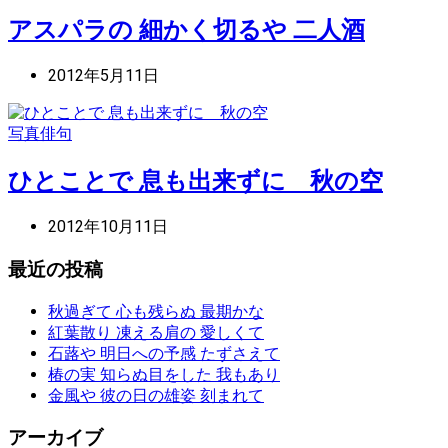
アスパラの 細かく切るや 二人酒
2012年5月11日
写真俳句
ひとことで 息も出来ずに 秋の空
2012年10月11日
最近の投稿
秋過ぎて 心も残らぬ 最期かな
紅葉散り 凍える肩の 愛しくて
石蕗や 明日への予感 たずさえて
椿の実 知らぬ目をした 我もあり
金風や 彼の日の雄姿 刻まれて
アーカイブ