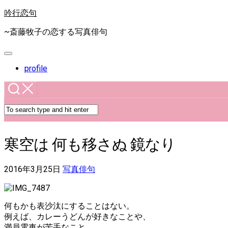
Skip
吟行恋句
to
content
~斎藤牧子の恋する写真俳句
Expand
Menu
profile
寒空は 何も移さぬ 鏡なり
2016年3月25日
写真俳句
何もかも表沙汰にすることはない。
例えば、カレーうどんが好きなことや、
満員電車が苦手なこと、