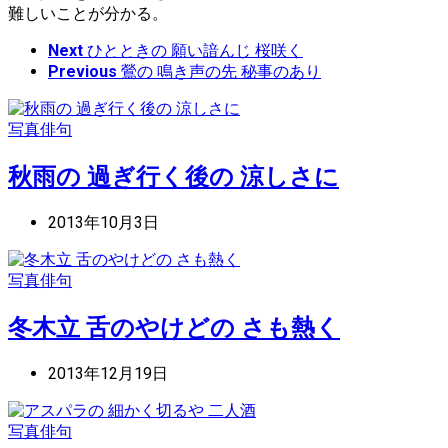
難しいことが分かる。
Next
ひとときの 願い諳んじ 桜咲く
Previous
鶯の 鳴き声の先 秘事のあり
写真俳句
秋雨の 過ぎ行く後の 涼しさに
2013年10月3日
写真俳句
冬木立 舌のやけどの さも熱く
2013年12月19日
写真俳句