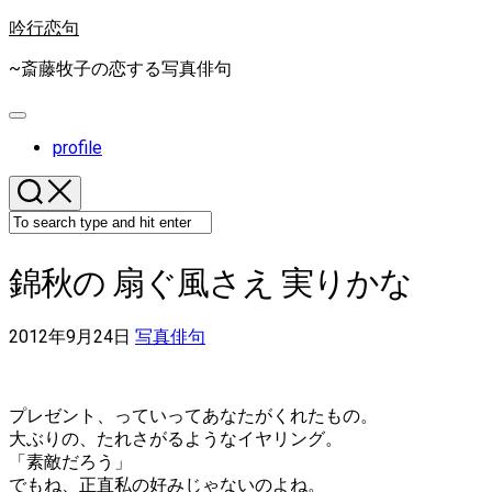
Skip
吟行恋句
to
content
~斎藤牧子の恋する写真俳句
Expand
Menu
profile
錦秋の 扇ぐ風さえ 実りかな
2012年9月24日
写真俳句
プレゼント、っていってあなたがくれたもの。
大ぶりの、たれさがるようなイヤリング。
「素敵だろう」
でもね、正直私の好みじゃないのよね。