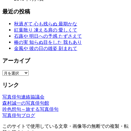
最近の投稿
秋過ぎて 心も残らぬ 最期かな
紅葉散り 凍える肩の 愛しくて
石蕗や 明日への予感 たずさえて
椿の実 知らぬ目をした 我もあり
金風や 彼の日の雄姿 刻まれて
アーカイブ
ア
ー
リンク
カ
イ
写真俳句連絡協議会
ブ
森村誠一の写真俳句館
吟色想句～旅する写真俳句
写真俳句ブログ
このサイトで使用している文章・画像等の無断での複製・転