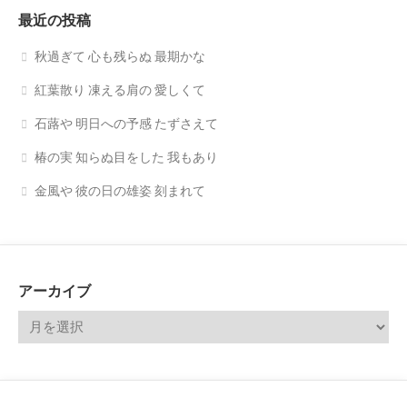
最近の投稿
秋過ぎて 心も残らぬ 最期かな
紅葉散り 凍える肩の 愛しくて
石蕗や 明日への予感 たずさえて
椿の実 知らぬ目をした 我もあり
金風や 彼の日の雄姿 刻まれて
アーカイブ