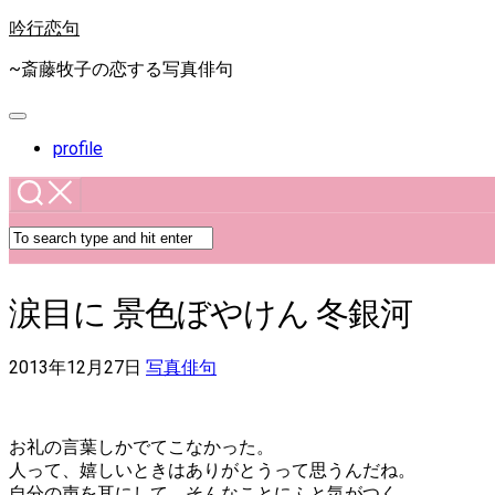
Skip
吟行恋句
to
content
~斎藤牧子の恋する写真俳句
Expand
Menu
profile
涙目に 景色ぼやけん 冬銀河
2013年12月27日
写真俳句
お礼の言葉しかでてこなかった。
人って、嬉しいときはありがとうって思うんだね。
自分の声を耳にして、そんなことにふと気がつく。