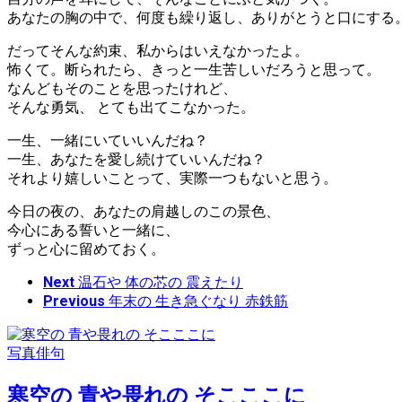
あなたの胸の中で、何度も繰り返し、ありがとうと口にする
だってそんな約束、私からはいえなかったよ。
怖くて。断られたら、きっと一生苦しいだろうと思って。
なんどもそのことを思ったけれど、
そんな勇気、 とても出てこなかった。
一生、一緒にいていいんだね？
一生、あなたを愛し続けていいんだね？
それより嬉しいことって、実際一つもないと思う。
今日の夜の、あなたの肩越しのこの景色、
今心にある誓いと一緒に、
ずっと心に留めておく。
Next
温石や 体の芯の 震えたり
Previous
年末の 生き急ぐなり 赤鉄筋
写真俳句
寒空の 青や畏れの そこここに