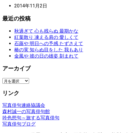
2014年11月2日
最近の投稿
秋過ぎて 心も残らぬ 最期かな
紅葉散り 凍える肩の 愛しくて
石蕗や 明日への予感 たずさえて
椿の実 知らぬ目をした 我もあり
金風や 彼の日の雄姿 刻まれて
アーカイブ
ア
ー
リンク
カ
イ
写真俳句連絡協議会
ブ
森村誠一の写真俳句館
吟色想句～旅する写真俳句
写真俳句ブログ