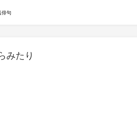
真俳句
からみたり