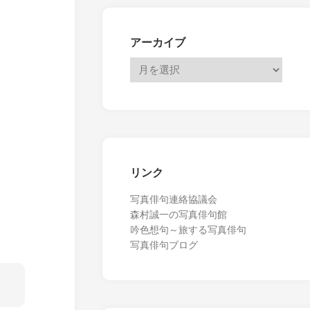
アーカイブ
リンク
写真俳句連絡協議会
森村誠一の写真俳句館
吟色想句～旅する写真俳句
写真俳句ブログ