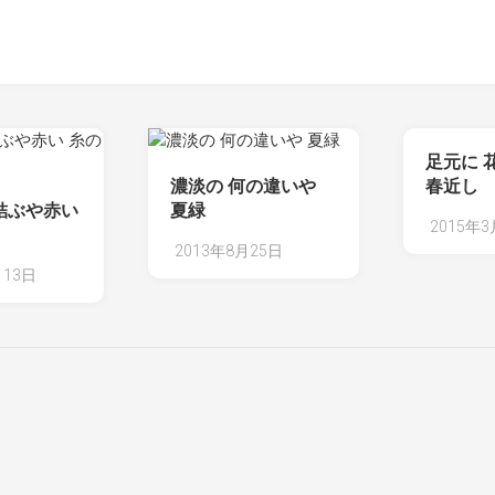
足元に 
濃淡の 何の違いや
春近し
結ぶや赤い
夏緑
2015年
2013年8月25日
月13日