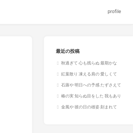
profile
最近の投稿
秋過ぎて 心も残らぬ 最期かな
紅葉散り 凍える肩の 愛しくて
石蕗や 明日への予感 たずさえて
椿の実 知らぬ目をした 我もあり
金風や 彼の日の雄姿 刻まれて