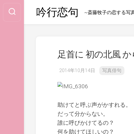
Skip
吟行恋句
to
~斎藤牧子の恋する写
content
足首に 初の北風 
2014年10月14日
写真俳句
助けてと呼ぶ声がかすれる。
だって分からない。
誰に呼びかけてるの？
何を助けてほしいの？