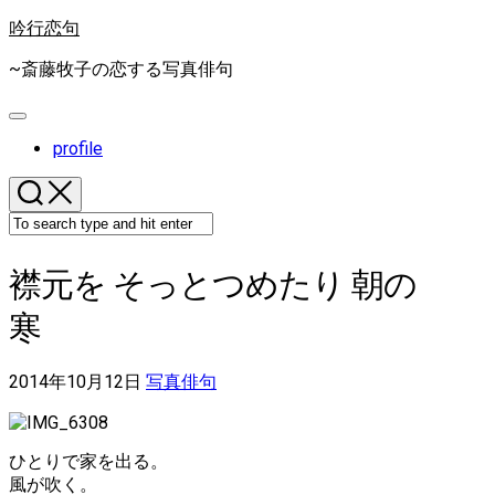
Skip
吟行恋句
to
content
~斎藤牧子の恋する写真俳句
Expand
Menu
profile
襟元を そっとつめたり 朝の
寒
2014年10月12日
写真俳句
ひとりで家を出る。
風が吹く。