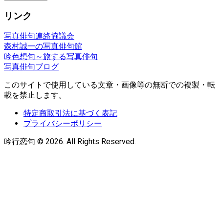
ー
リンク
カ
イ
写真俳句連絡協議会
ブ
森村誠一の写真俳句館
吟色想句～旅する写真俳句
写真俳句ブログ
このサイトで使用している文章・画像等の無断での複製・転
載を禁止します。
特定商取引法に基づく表記
プライバシーポリシー
吟行恋句 © 2026. All Rights Reserved.