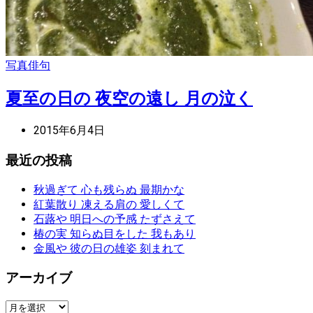
写真俳句
夏至の日の 夜空の遠し 月の泣く
2015年6月4日
最近の投稿
秋過ぎて 心も残らぬ 最期かな
紅葉散り 凍える肩の 愛しくて
石蕗や 明日への予感 たずさえて
椿の実 知らぬ目をした 我もあり
金風や 彼の日の雄姿 刻まれて
アーカイブ
ア