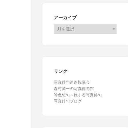
アーカイブ
リンク
写真俳句連絡協議会
森村誠一の写真俳句館
吟色想句～旅する写真俳句
写真俳句ブログ