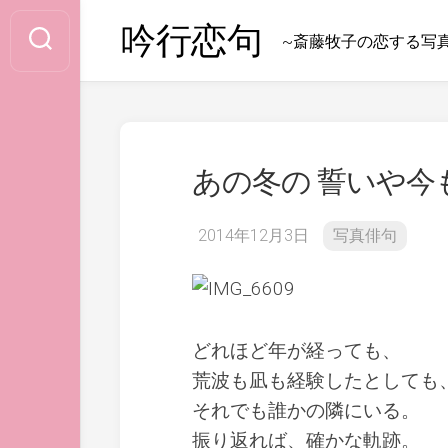
Skip
吟行恋句
to
~斎藤牧子の恋する写
content
あの冬の 誓いや今
2014年12月3日
写真俳句
どれほど年が経っても、
荒波も凪も経験したとしても
それでも誰かの隣にいる。
振り返れば、確かな軌跡。