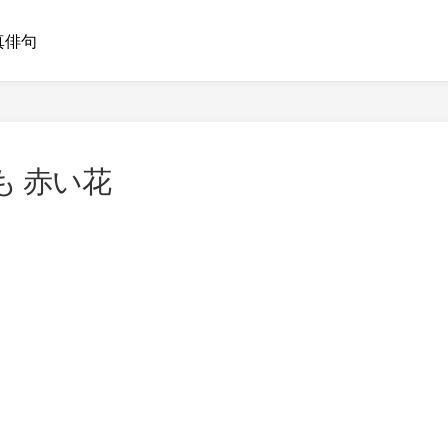
真俳句
も 赤い花
、