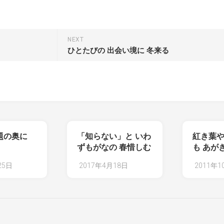
NEXT
ひとたびの 出会い境に 冬来る
題の奥に
「知らない」と いわ
紅き葉や
ずもがなの 春惜しむ
も あが
25日
2017年4月18日
2011年1