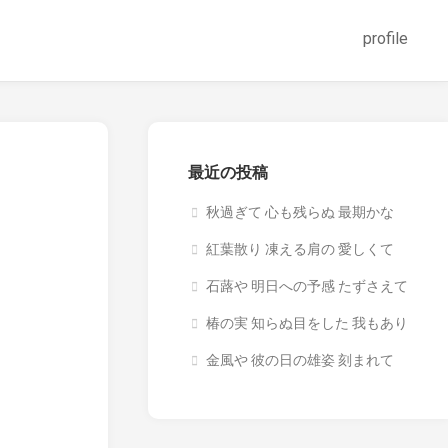
profile
最近の投稿
秋過ぎて 心も残らぬ 最期かな
紅葉散り 凍える肩の 愛しくて
石蕗や 明日への予感 たずさえて
椿の実 知らぬ目をした 我もあり
金風や 彼の日の雄姿 刻まれて