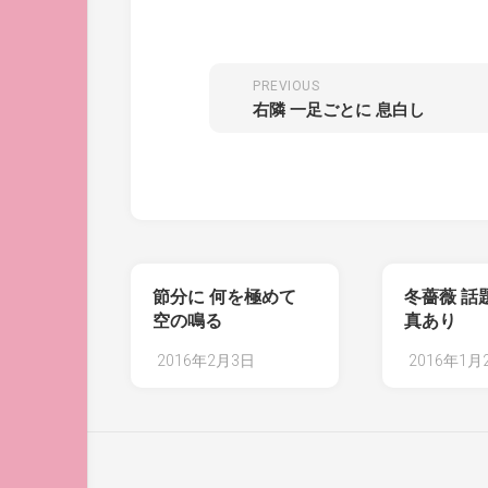
PREVIOUS
右隣 一足ごとに 息白し
節分に 何を極めて
冬薔薇 話
空の鳴る
真あり
2016年2月3日
2016年1月