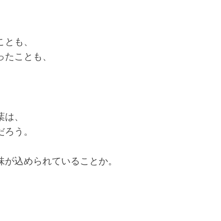
ことも、
ったことも、
葉は、
だろう。
味が込められていることか。