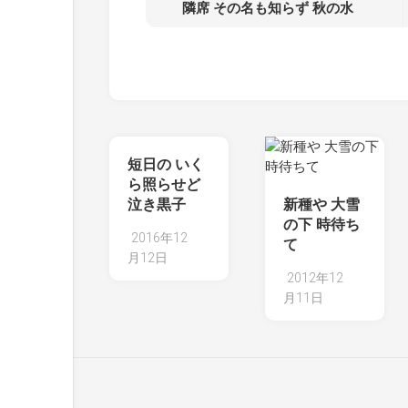
隣席 その名も知らず 秋の水
短日の いく
ら照らせど
泣き黒子
新種や 大雪
の下 時待ち
2016年12
て
月12日
2012年12
月11日