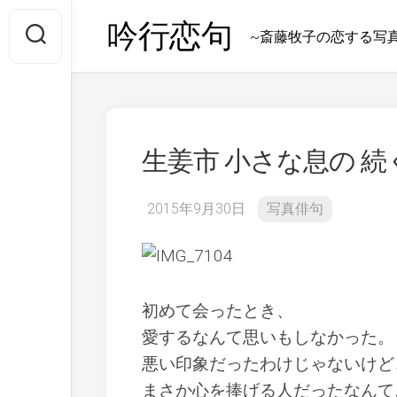
Skip
吟行恋句
to
~斎藤牧子の恋する写
content
生姜市 小さな息の 続
2015年9月30日
写真俳句
初めて会ったとき、
愛するなんて思いもしなかった。
悪い印象だったわけじゃないけど
まさか心を捧げる人だったなんて