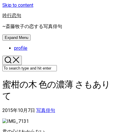
Skip to content
吟行恋句
~斎藤牧子の恋する写真俳句
Expand Menu
profile
蜜柑の木 色の濃薄 さもあり
て
2015年10月7日
写真俳句
君の心はわからない。