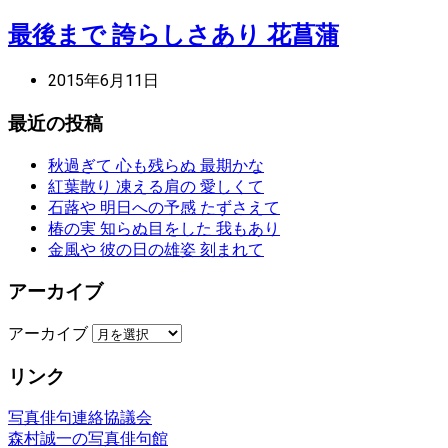
最後まで 誇らしさあり 花菖蒲
2015年6月11日
最近の投稿
秋過ぎて 心も残らぬ 最期かな
紅葉散り 凍える肩の 愛しくて
石蕗や 明日への予感 たずさえて
椿の実 知らぬ目をした 我もあり
金風や 彼の日の雄姿 刻まれて
アーカイブ
アーカイブ
リンク
写真俳句連絡協議会
森村誠一の写真俳句館