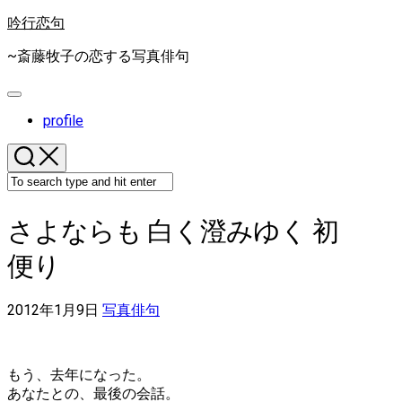
Skip
吟行恋句
to
content
~斎藤牧子の恋する写真俳句
Expand
Menu
profile
さよならも 白く澄みゆく 初
便り
2012年1月9日
写真俳句
もう、去年になった。
あなたとの、最後の会話。