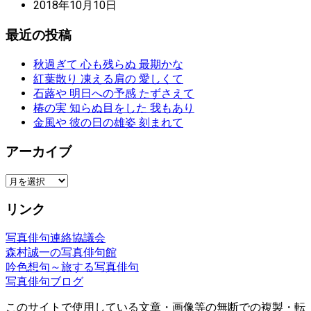
2018年10月10日
最近の投稿
秋過ぎて 心も残らぬ 最期かな
紅葉散り 凍える肩の 愛しくて
石蕗や 明日への予感 たずさえて
椿の実 知らぬ目をした 我もあり
金風や 彼の日の雄姿 刻まれて
アーカイブ
ア
ー
リンク
カ
イ
写真俳句連絡協議会
ブ
森村誠一の写真俳句館
吟色想句～旅する写真俳句
写真俳句ブログ
このサイトで使用している文章・画像等の無断での複製・転