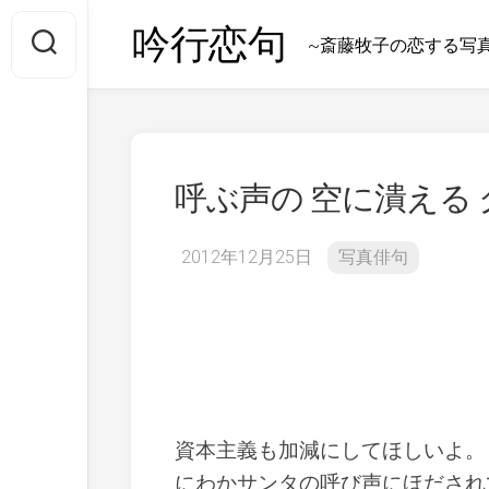
Skip
吟行恋句
to
~斎藤牧子の恋する写
content
呼ぶ声の 空に潰える
2012年12月25日
写真俳句
資本主義も加減にしてほしいよ。
にわかサンタの呼び声にほだされ