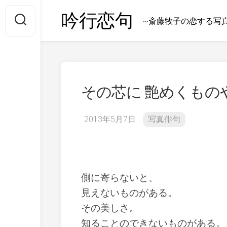
Skip
吟行恋句
to
~斎藤牧子の恋する写
content
その芯に 艶めくもの
2013年5月7日
写真俳句
側に寄らないと、
見えないものがある。
その美しさ。
知ることのできないものがある。