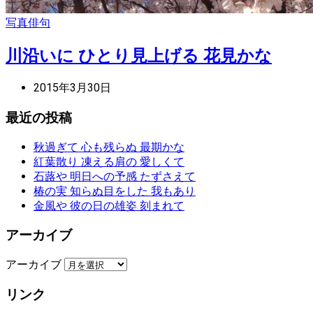
写真俳句
川沿いに ひとり見上げる 花見かな
2015年3月30日
最近の投稿
秋過ぎて 心も残らぬ 最期かな
紅葉散り 凍える肩の 愛しくて
石蕗や 明日への予感 たずさえて
椿の実 知らぬ目をした 我もあり
金風や 彼の日の雄姿 刻まれて
アーカイブ
アーカイブ
リンク