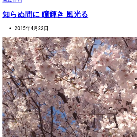
写真俳句
知らぬ間に 瞳輝き 風光る
2015年4月22日