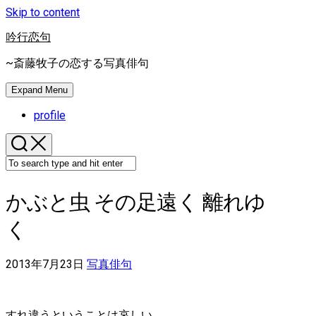
Skip to content
吟行恋句
~斎藤牧子の恋する写真俳句
Expand Menu
profile
かぶと虫 その足遠く 離れゆ
く
2013年7月23日
写真俳句
すれ違うということは哀しい。