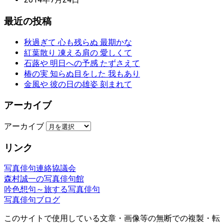
最近の投稿
秋過ぎて 心も残らぬ 最期かな
紅葉散り 凍える肩の 愛しくて
石蕗や 明日への予感 たずさえて
椿の実 知らぬ目をした 我もあり
金風や 彼の日の雄姿 刻まれて
アーカイブ
アーカイブ
リンク
写真俳句連絡協議会
森村誠一の写真俳句館
吟色想句～旅する写真俳句
写真俳句ブログ
このサイトで使用している文章・画像等の無断での複製・転