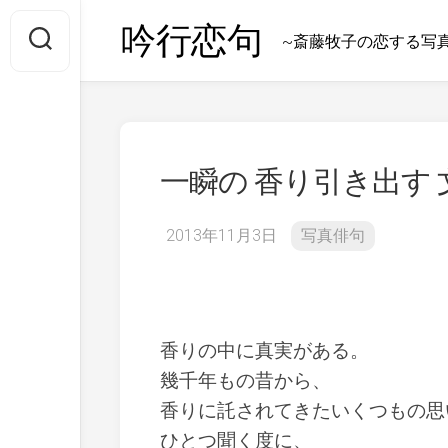
Skip
吟行恋句
to
~斎藤牧子の恋する写
content
一瞬の 香り引き出す
2013年11月3日
写真俳句
香りの中に真実がある。
幾千年もの昔から、
香りに託されてきたいくつもの思
ひとつ聞く度に、