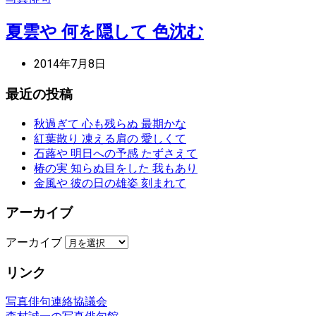
夏雲や 何を隠して 色沈む
2014年7月8日
最近の投稿
秋過ぎて 心も残らぬ 最期かな
紅葉散り 凍える肩の 愛しくて
石蕗や 明日への予感 たずさえて
椿の実 知らぬ目をした 我もあり
金風や 彼の日の雄姿 刻まれて
アーカイブ
アーカイブ
リンク
写真俳句連絡協議会