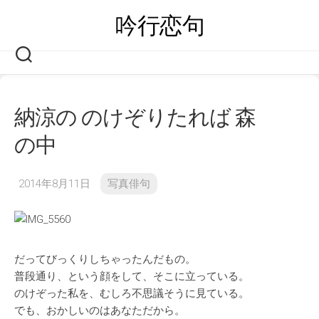
Skip
吟行恋句
to
content
納涼の のけぞりたれば 森
の中
2014年8月11日
写真俳句
だってびっくりしちゃったんだもの。
普段通り、という顔をして、そこに立っている。
のけぞった私を、むしろ不思議そうに見ている。
でも、おかしいのはあなただから。