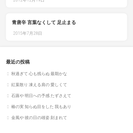
2012年12月19日
青唐辛 言葉なくして 足止まる
2015年7月28日
最近の投稿
秋過ぎて 心も残らぬ 最期かな
紅葉散り 凍える肩の 愛しくて
石蕗や 明日への予感 たずさえて
椿の実 知らぬ目をした 我もあり
金風や 彼の日の雄姿 刻まれて