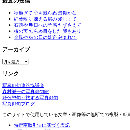
最近の投稿
秋過ぎて 心も残らぬ 最期かな
紅葉散り 凍える肩の 愛しくて
石蕗や 明日への予感 たずさえて
椿の実 知らぬ目をした 我もあり
金風や 彼の日の雄姿 刻まれて
アーカイブ
ア
ー
リンク
カ
イ
写真俳句連絡協議会
ブ
森村誠一の写真俳句館
吟色想句～旅する写真俳句
写真俳句ブログ
このサイトで使用している文章・画像等の無断での複製・転
特定商取引法に基づく表記