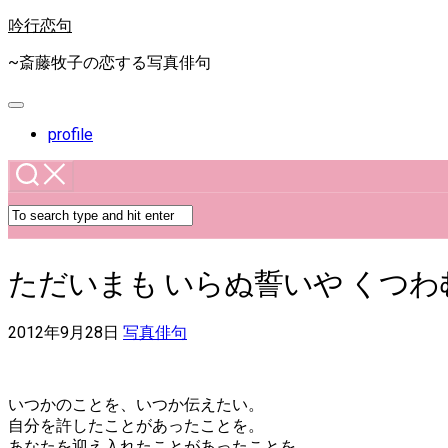
Skip
吟行恋句
to
content
~斎藤牧子の恋する写真俳句
Expand
Menu
profile
ただいまも いらぬ誓いや くつわ
2012年9月28日
写真俳句
いつかのことを、いつか伝えたい。
自分を許したことがあったことを。
あなたを迎え入れたことがあったことを。