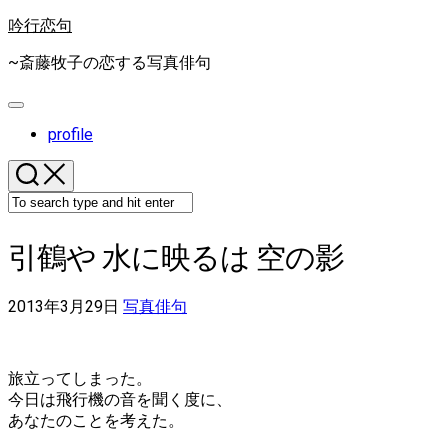
Skip
吟行恋句
to
content
~斎藤牧子の恋する写真俳句
Expand
Menu
profile
引鶴や 水に映るは 空の影
2013年3月29日
写真俳句
旅立ってしまった。
今日は飛行機の音を聞く度に、
あなたのことを考えた。