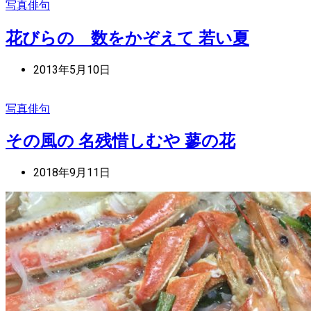
写真俳句
花びらの 数をかぞえて 若い夏
2013年5月10日
写真俳句
その風の 名残惜しむや 蓼の花
2018年9月11日