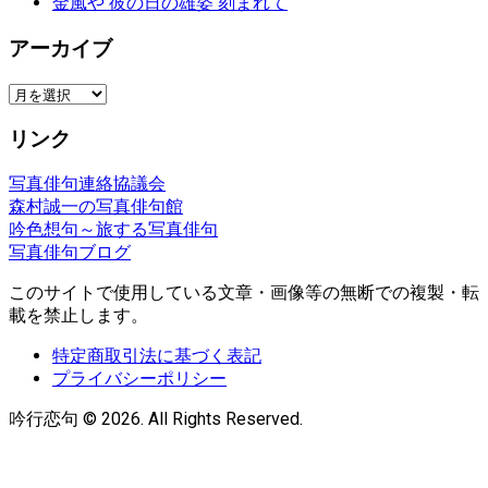
金風や 彼の日の雄姿 刻まれて
アーカイブ
ア
ー
リンク
カ
イ
写真俳句連絡協議会
ブ
森村誠一の写真俳句館
吟色想句～旅する写真俳句
写真俳句ブログ
このサイトで使用している文章・画像等の無断での複製・転
載を禁止します。
特定商取引法に基づく表記
プライバシーポリシー
吟行恋句 © 2026. All Rights Reserved.