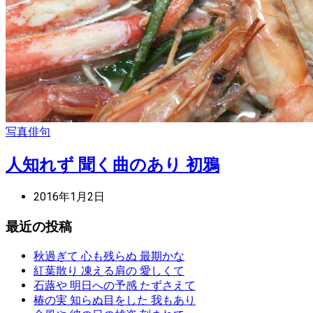
写真俳句
人知れず 聞く曲のあり 初鴉
2016年1月2日
最近の投稿
秋過ぎて 心も残らぬ 最期かな
紅葉散り 凍える肩の 愛しくて
石蕗や 明日への予感 たずさえて
椿の実 知らぬ目をした 我もあり