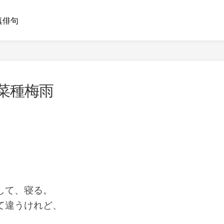
真俳句
 菜種梅雨
して、寝る。
て違うけれど、