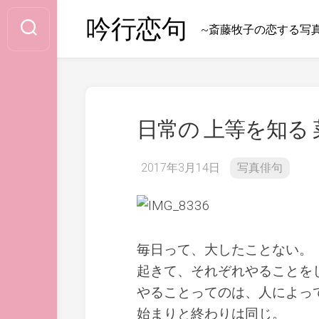
Skip
吟行恋句
to
~斎藤牧子の恋する写
content
日常の 上等を知る
2017年3月14日
写真俳句
毎日って、大したことない。
起きて、それぞれやることを
やることってのは、人によっ
始まりと終わりは同じ。