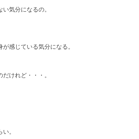
ない気分になるの。
身が感じている気分になる。
のだけれど・・・。
、
。
らい。