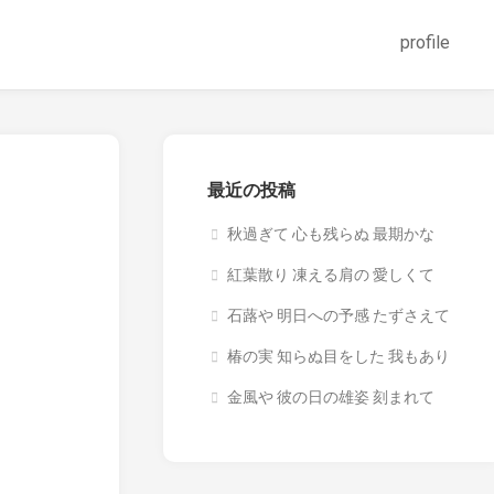
profile
最近の投稿
秋過ぎて 心も残らぬ 最期かな
紅葉散り 凍える肩の 愛しくて
石蕗や 明日への予感 たずさえて
椿の実 知らぬ目をした 我もあり
金風や 彼の日の雄姿 刻まれて