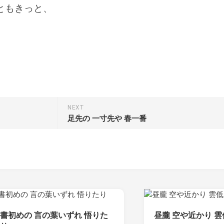
ともきっと、
NEXT
足先の 一寸先や 春一番
書初めの 言の葉いずれ 悟りた
昼朧 空や近かり 