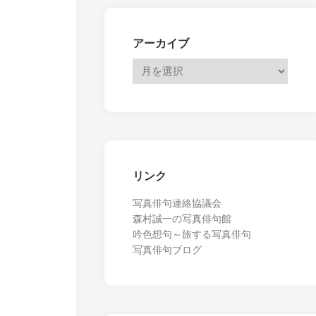
アーカイブ
リンク
写真俳句連絡協議会
森村誠一の写真俳句館
吟色想句～旅する写真俳句
写真俳句ブログ