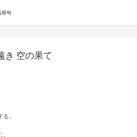
真俳句
遠き 空の果て
する。
。
じ。