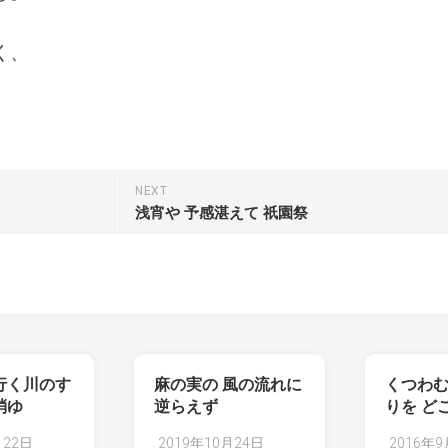
く、
NEXT
浅宵や 予感湛えて 祇園祭
行く川のす
麻の実の 風の流れに
くつわむ
消ゆ
逆らえず
りを ど
月22日
2019年10月24日
2016年9