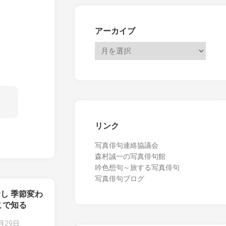
アーカイブ
リンク
写真俳句連絡協議会
森村誠一の写真俳句館
吟色想句～旅する写真俳句
写真俳句ブログ
し 季節変わ
こで知る
月29日