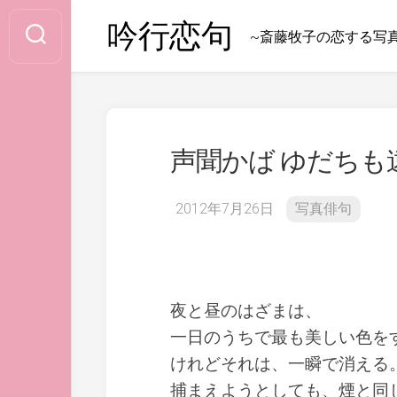
Skip
吟行恋句
to
~斎藤牧子の恋する写
content
声聞かば ゆだちも
2012年7月26日
写真俳句
夜と昼のはざまは、
一日のうちで最も美しい色を
けれどそれは、一瞬で消える
捕まえようとしても、煙と同