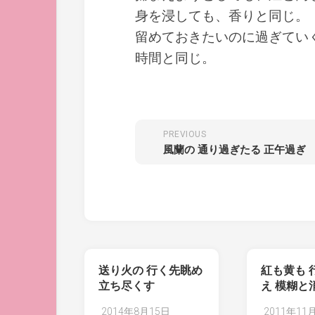
身を浸しても、香りと同じ。
留めておきたいのに過ぎてい
時間と同じ。
PREVIOUS
風蘭の 通り過ぎたる 正午過ぎ
送り火の 行く先眺め
紅も黄も 
立ち尽くす
え 模糊と
2014年8月15日
2011年11